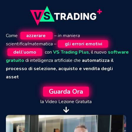
Come
azzerare
– in maniera
scientifica/matematica –
gli errori emotivi
dell’uomo
con
VS Trading Plus
, il nuovo
software
gratuito
di intelligenza artificiale che
automatizza il
processo di selezione, acquisto e vendita degli
asset
Guarda Ora
la Video Lezione Gratuita